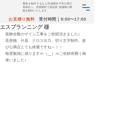
看板を制作するなら茨城県水戸市の商工
美術社へ。見積無料で高品質･低価格の看
板を制作いたします。
お見積り無料
受付時間｜9:00〜17:00
エスプランニング 様
装飾全般のサイン工事をご依頼頂きました♪
造形物、什器、クロス出力、切り文字制作。遊
び心満点とても綺麗ですね～！！
毎度勉強に成りますｍ（__）ｍご依頼有難う御
座いました♪