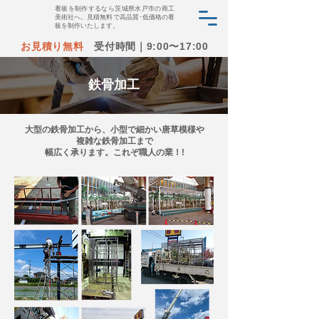
看板を制作するなら茨城県水戸市の商工
美術社へ。見積無料で高品質･低価格の看
板を制作いたします。
お見積り無料
受付時間｜9:00〜17:00
鉄骨加工
大型の鉄骨加工から、小型で細かい唐草模様や
複雑な鉄骨加工まで
幅広く承ります。これぞ職人の業！!