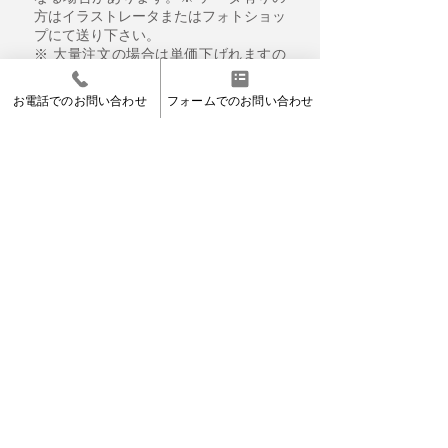
方はイラストレータまたはフォトショッ
プにて送り下さい。
※ 大量注文の場合は単価下げれますの
でご相談下さい。
※ 材料単価の変動により予告無しに価
お電話でのお問い合わせ
フォームでのお問い合わせ
格を改正する場合がありますのでご了承
下さい。
※ 上記のサイズ以外も製作できますの
でご相談下さい。
>
鉄骨加工
Home
｜お電話によるお問い合わせ｜
029
-
255
-
1144
受付時間｜9:00〜17:00
Home
Copyright © shokobijutsusha rights
会社案内
｜
販売について
｜
お問い合わせ
｜
サイトマップ